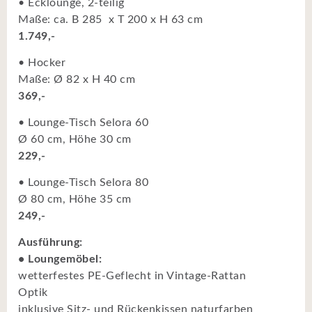
• Ecklounge, 2-teilig
Maße: ca. B 285 x T 200 x H 63 cm
1.749,-
• Hocker
Maße: Ø 82 x H 40 cm
369,-
• Lounge-Tisch Selora 60
Ø 60 cm, Höhe 30 cm
229,-
• Lounge-Tisch Selora 80
Ø 80 cm, Höhe 35 cm
249,-
Ausführung:
• Loungemöbel:
wetterfestes PE-Geflecht in Vintage-Rattan
Optik
inklusive Sitz- und Rückenkissen naturfarben