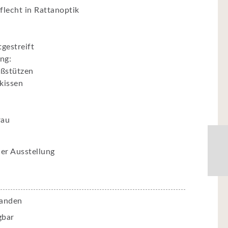
flecht in Rattanoptik
gestreift
ng:
ußstützen
nkissen
rau
er Ausstellung
handen
gbar