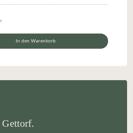
en
In den Warenkorb
 Gettorf.