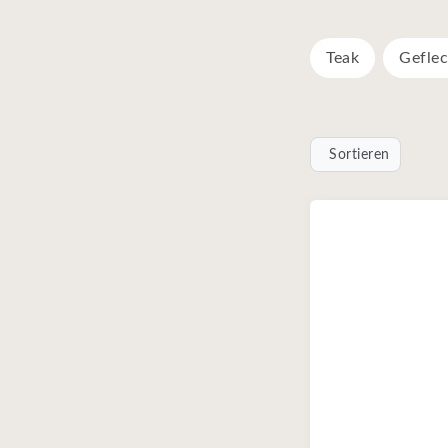
Teak
Geflec
Sortieren