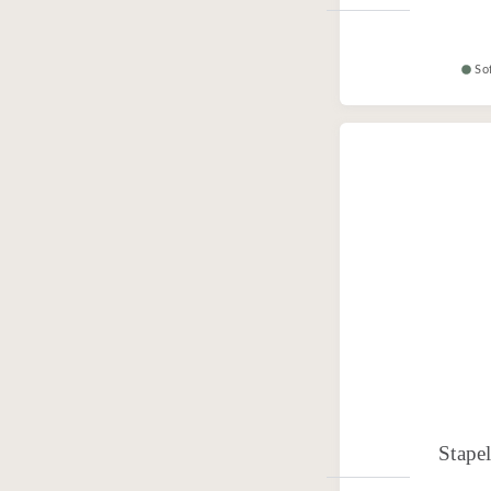
So
Stapel