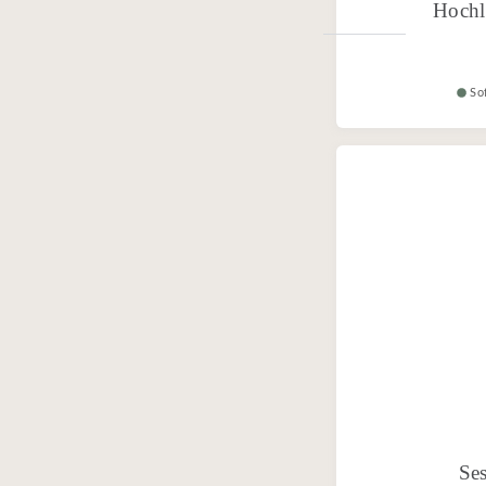
Hochl
So
Ses