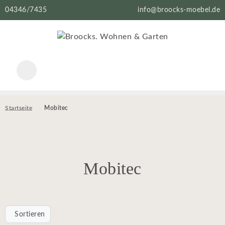
04346/7435
info@broocks-moebel.de
Startseite
Mobitec
Mobitec
Sortieren